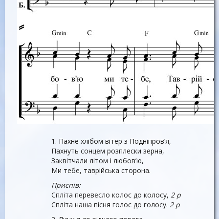
1. Пахне хлібом вітер з Подніпров’я,
Пахнуть сонцем розплески зерна,
Заквітчали літом і любов’ю,
Ми тебе, таврійська сторона.
Приспів:
Спліта перевесло колос до колосу,
2 р
Спліта наша пісня голос до голосу.
2 р