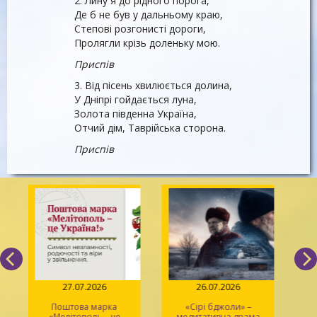
2. Лину я до рідного порога,
Де б не був у дальньому краю,
Степові розгонисті дороги,
Пролягли крізь доленьку мою.
Приспів
3. Від пісень хвилюється долина,
У Дніпрі гойдається луна,
Золота південна Україна,
Отчий дім, Таврійська сторона.
Приспів
27.07.2026
26.07.2026
Поштова марка
«Сірі бджоли» –
«Мелітополь – це
медитативна драма
ма