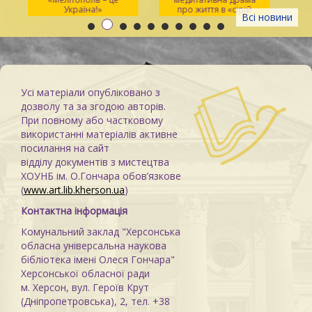
Україна!»
про життя в «сірій
Всі новини
зоні»
Усі матеріали опубліковано з
дозволу та за згодою авторів.
При повному або частковому
використанні матеріалів активне
посилання на сайт
відділу документів з мистецтва
ХОУНБ ім. О.Гончара обов’язкове
(
www.art.lib.kherson.ua
)
Контактна інформація
Комунальний заклад "Херсонська
обласна універсальна наукова
бібліотека імені Олеся Гончара"
Херсонської обласної ради
м. Херсон, вул. Героїв Крут
(Дніпропетровська), 2, тел. +38