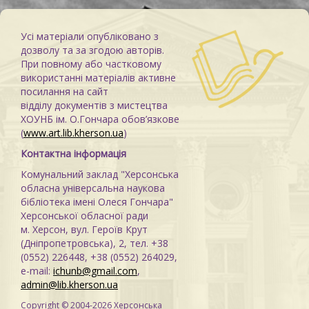
Усі матеріали опубліковано з
дозволу та за згодою авторів.
При повному або частковому
використанні матеріалів активне
посилання на сайт
відділу документів з мистецтва
ХОУНБ ім. О.Гончара обов’язкове
(
www.art.lib.kherson.ua
)
Контактна інформація
Комунальний заклад "Херсонська
обласна універсальна наукова
бібліотека імені Олеся Гончара"
Херсонської обласної ради
м. Херсон, вул. Героїв Крут
(Дніпропетровська), 2, тел. +38
(0552) 226448, +38 (0552) 264029,
e-mail:
ichunb@gmail.com
,
admin@lib.kherson.ua
Copyright © 2004-2026 Херсонська