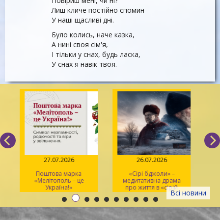
Повіриш мені, чи ні?
Лиш кличе постійно спомин
У наші щасливі дні.
Було колись, наче казка,
А нині своя сім'я,
І тільки у снах, будь ласка,
У снах я навік твоя.
27.07.2026
26.07.2026
Поштова марка
«Сірі бджоли» –
«Мелітополь – це
медитативна драма
ма
Україна!»
про життя в «сірій
Всі новини
зоні»