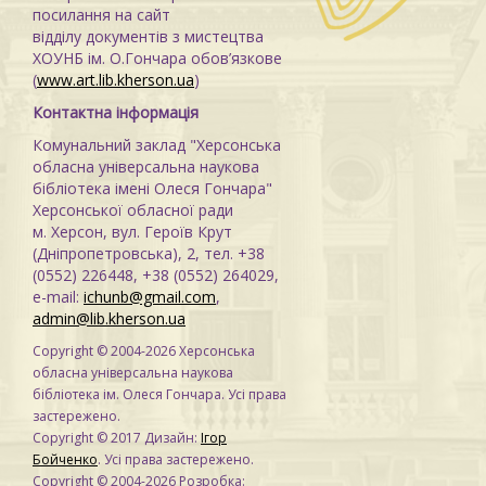
посилання на сайт
відділу документів з мистецтва
ХОУНБ ім. О.Гончара обов’язкове
(
www.art.lib.kherson.ua
)
Контактна інформація
Комунальний заклад "Херсонська
обласна універсальна наукова
бібліотека імені Олеся Гончара"
Херсонської обласної ради
м. Херсон, вул. Героїв Крут
(Дніпропетровська), 2, тел. +38
(0552) 226448, +38 (0552) 264029,
e-mail:
ichunb@gmail.com
,
admin@lib.kherson.ua
Copyright © 2004-2026 Херсонська
обласна універсальна наукова
бібліотека ім. Олеся Гончара. Усі права
застережено.
Copyright © 2017 Дизайн:
Ігор
Бойченко
. Усі права застережено.
Copyright © 2004-2026 Розробка: