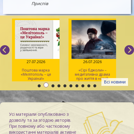
Приспів
27.07.2026
26.07.2026
Поштова марка
«Сірі бджоли» –
«Мелітополь – це
медитативна драма
ма
Україна!»
про життя в «сірій
Всі новини
зоні»
Усі матеріали опубліковано з
дозволу та за згодою авторів.
При повному або частковому
використанні матеріалів активне