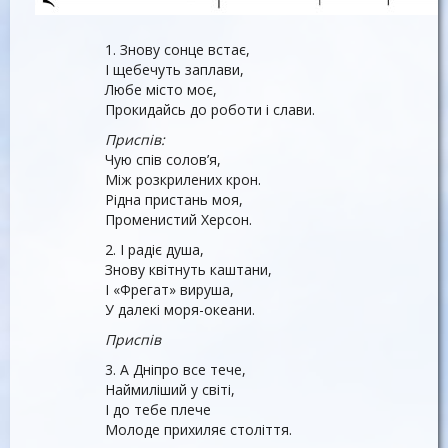
1. Знову сонце встає,
І щебечуть заплави,
Любе місто моє,
Прокидайсь до роботи і слави.
Приспів:
Чую спів солов’я,
Між розкрилених крон.
Рідна пристань моя,
Променистий Херсон.
2. І радіє душа,
Знову квітнуть каштани,
І «Фрегат» вируша,
У далекі моря-океани.
Приспів
3. А Дніпро все тече,
Наймиліший у світі,
І до тебе плече
Молоде прихиляє століття.