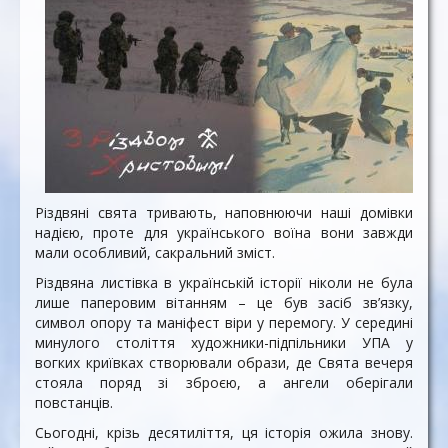
Різдвяні свята тривають, наповнюючи наші домівки
надією, проте для українського воїна вони завжди
мали особливий, сакральний зміст.
Різдвяна листівка в українській історії ніколи не була
лише паперовим вітанням – це був засіб зв’язку,
символ опору та маніфест віри у перемогу. У середині
минулого століття художники-підпільники УПА у
вогких криївках створювали образи, де Свята вечеря
стояла поряд зі зброєю, а ангели оберігали
повстанців.
Сьогодні, крізь десятиліття, ця історія ожила знову.