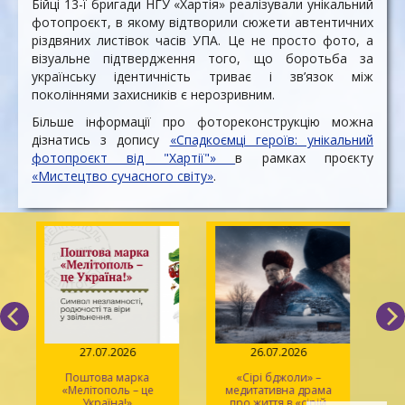
Бійці 13-ї бригади НГУ «Хартія» реалізували унікальний
фотопроєкт, в якому відтворили сюжети автентичних
різдвяних листівок часів УПА. Це не просто фото, а
візуальне підтвердження того, що боротьба за
українську ідентичність триває і зв’язок між
поколіннями захисників є нерозривним.
Більше інформації про фотореконструкцію можна
дізнатись з допису
«Спадкоємці героїв: унікальний
фотопроєкт від "Хартії"»
в рамках проєкту
«Мистецтво сучасного світу»
.
27.07.2026
26.07.2026
Поштова марка
«Сірі бджоли» –
«Мелітополь – це
медитативна драма
ма
Україна!»
про життя в «сірій