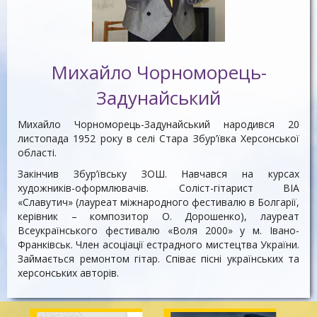
Михайло Чорноморець-
Задунайський
Михайло Чорноморець-Задунайський народився 20
листопада 1952 року в селі Стара Збур’ївка Херсонської
області.
Закінчив Збур’ївську ЗОШ. Навчався на курсах
художників-оформлювачів. Соліст-гітарист ВІА
«Славутич» (лауреат міжнародного фестивалю в Болгарії,
керівник – композитор О. Дорошенко), лауреат
Всеукраїнського фестивалю «Воля 2000» у м. Івано-
Франківськ. Член асоціації естрадного мистецтва України.
Займається ремонтом гітар. Співає пісні українських та
херсонських авторів.