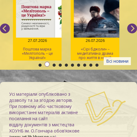
27.07.2026
26.07.2026
Поштова марка
«Сірі бджоли» –
«Мелітополь – це
медитативна драма
ма
Україна!»
про життя в «сірій
Всі новини
зоні»
Усі матеріали опубліковано з
дозволу та за згодою авторів.
При повному або частковому
використанні матеріалів активне
посилання на сайт
відділу документів з мистецтва
ХОУНБ ім. О.Гончара обов’язкове
(
www.art.lib.kherson.ua
)