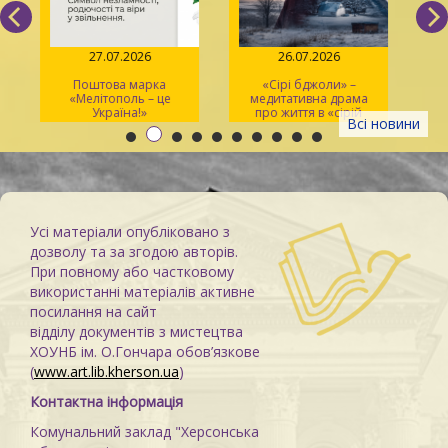
27.07.2026
26.07.2026
Поштова марка
«Сірі бджоли» –
«Мелітополь – це
медитативна драма
ма
Україна!»
про життя в «сірій
Всі новини
зоні»
Усі матеріали опубліковано з
дозволу та за згодою авторів.
При повному або частковому
використанні матеріалів активне
посилання на сайт
відділу документів з мистецтва
ХОУНБ ім. О.Гончара обов’язкове
(
www.art.lib.kherson.ua
)
Контактна інформація
Комунальний заклад "Херсонська