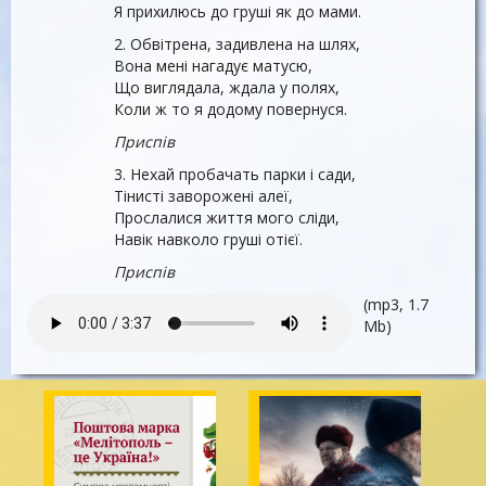
Я прихилюсь до груші як до мами.
2. Обвітрена, задивлена на шлях,
Вона мені нагадує матусю,
Що виглядала, ждала у полях,
Коли ж то я додому повернуся.
Приспів
3. Нехай пробачать парки і сади,
Тінисті заворожені алеї,
Прослалися життя мого сліди,
Навік навколо груші отієї.
Приспів
(mp3, 1.7
Mb)