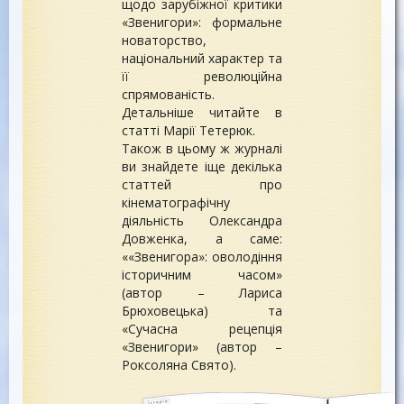
щодо зарубіжної критики
«Звенигори»: формальне
новаторство,
національний характер та
її революційна
спрямованість.
Детальніше читайте в
статті Марії Тетерюк.
Також в цьому ж журналі
ви знайдете іще декілька
статтей про
кінематографічну
діяльність Олександра
Довженка, а саме:
««Звенигора»: оволодіння
історичним часом»
(автор – Лариса
Брюховецька) та
«Сучасна рецепція
«Звенигори» (автор –
Роксоляна Свято).