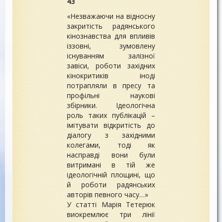
43
«Незважаючи на відносну
закритість радянського
кінознавства для впливів
іззовні, зумовлену
існуванням залізної
завіси, роботи західних
кінокритиків іноді
потрапляли в пресу та
профільні наукові
збірники. Ідеологічна
роль таких публікацій –
імітувати відкритість до
діалогу з західними
колегами, тоді як
насправді вони були
витримані в тій же
ідеологічній площині, що
й роботи радянських
авторів певного часу…»
У статті Марія Тетерюк
виокремлює три лінії