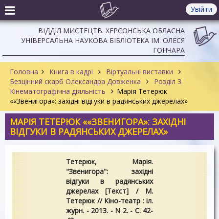
Увійти
ВІДДІЛ МИСТЕЦТВ. ХЕРСОНСЬКА ОБЛАСНА
УНІВЕРСАЛЬНА НАУКОВА БІБЛІОТЕКА ІМ. ОЛЕСЯ
ГОНЧАРА
Головна
Книга в кадрі
Віртуальні виставки
Безцінний скарб Олександра Довженка
Розділ 3.
Кінематографічна діяльність
Марія Тетерюк
««Звенигора»: західні відгуки в радянських джерелах»
МАРІЯ ТЕТЕРЮК ««ЗВЕНИГОРА»: ЗАХІДНІ
ВІДГУКИ В РАДЯНСЬКИХ ДЖЕРЕЛАХ»
Тетерюк, Марія.
"Звенигора": західні
відгуки в радянських
джерелах [Текст] / М.
Тетерюк // Кіно-театр : іл.
журн. - 2013. - N 2. - С. 42-