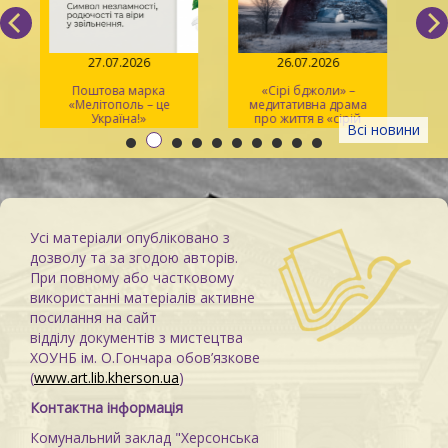
27.07.2026
26.07.2026
Поштова марка
«Сірі бджоли» –
«Мелітополь – це
медитативна драма
ма
Україна!»
про життя в «сірій
Всі новини
зоні»
Усі матеріали опубліковано з
дозволу та за згодою авторів.
При повному або частковому
використанні матеріалів активне
посилання на сайт
відділу документів з мистецтва
ХОУНБ ім. О.Гончара обов’язкове
(
www.art.lib.kherson.ua
)
Контактна інформація
Комунальний заклад "Херсонська