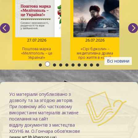
27.07.2026
26.07.2026
Поштова марка
«Сірі бджоли» –
«Мелітополь – це
медитативна драма
ма
Україна!»
про життя в «сірій
Всі новини
зоні»
Усі матеріали опубліковано з
дозволу та за згодою авторів.
При повному або частковому
використанні матеріалів активне
посилання на сайт
відділу документів з мистецтва
ХОУНБ ім. О.Гончара обов’язкове
(
www.art.lib.kherson.ua
)