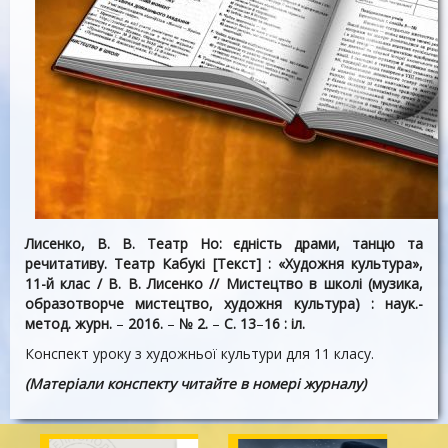
Лисенко, В. В. Театр Но: єдність драми, танцю та
речитативу. Театр Кабукі [Текст] : «Художня культура»,
11-й клас / В. В. Лисенко // Мистецтво в школі (музика,
образотворче мистецтво, художня культура) : наук.-
метод. журн.
–
2016.
–
№ 2.
–
С. 13
–
16 : іл.
Конспект уроку з художньої культури для 11 класу.
(Матеріали конспекту читайте в номері журналу)