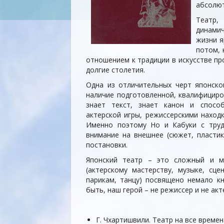
абсолют
Театр,
динамич
жизни я
потом, 
отношением к традиции в искусстве пр
долгие столетия.
Одна из отличительных черт японско
наличие подготовленной, квалифициро
знает текст, знает канон и способ
актерской игры, режиссерскими наход
Именно поэтому Но и Кабуки с тру
внимание на внешнее (сюжет, пластик
постановки.
Японский театр – это сложный и м
(актерскому мастерству, музыке, сце
парикам, танцу) посвящено немало кн
быть, наш герой – не режиссер и не акт
Г. Чхартишвили. Театр на все време