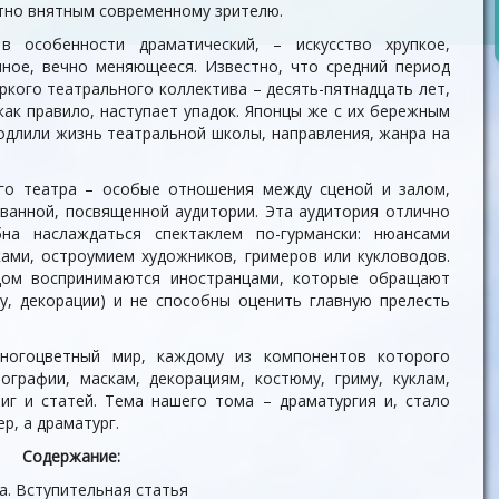
но внятным современному зрителю.
 в особенности драматический, – искусство хрупкое,
ное, вечно меняющееся. Известно, что средний период
ркого театрального коллектива – десять-пятнадцать лет,
как правило, наступает упадок. Японцы же с их бережным
одлили жизнь театральной школы, направления, жанра на
го театра – особые отношения между сценой и залом,
ванной, посвященной аудитории. Эта аудитория отлично
на наслаждаться спектаклем по-гурмански: нюансами
ками, остроумием художников, гримеров или кукловодов.
дом воспринимаются иностранцами, которые обращают
у, декорации) и не способны оценить главную прелесть
ногоцветный мир, каждому из компонентов которого
нографии, маскам, декорациям, костюму, гриму, куклам,
иг и статей. Тема нашего тома – драматургия и, стало
ер, а драматург.
Содержание:
на. Вступительная статья