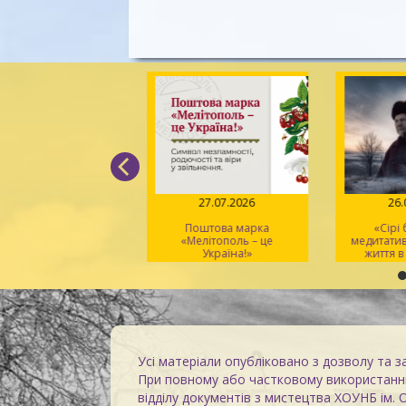
04.08.2026
27.07.2026
26
Вірський. Танець
Поштова марка
«Сірі
вободи» – геній
«Мелітополь – це
медитати
хореографії та
Україна!»
життя в
іональний символ
Усі матеріали опубліковано з дозволу та з
При повному або частковому використанні
відділу документів з мистецтва ХОУНБ ім. 