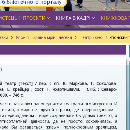
ю
бібліотечного порталу
СТЕЦЬКІ ПРОЄКТИ
КНИГА В КАДРІ
КНИЖКОВА 
тавки
Японія – країна мрій і легенд
Театр і кіно
Японский 
)
й театр [Текст] / пер. с яп.: В. Маркова, Т. Соколова-
а, Е. Крейцер ; сост. Г. Чхартишвили.
–
СПб. : Северо-
2000.
–
746 c.
часто называют заповедником театрального искусства. И
тельно, в мире нет другой страны, где в первозданном –
ти первозданном – виде сохранилась бы драма трехсот, а
ятисотлетней давности, да не просто сохранилась, а
жала бы оставаться живым, полнокровным зрелищем,