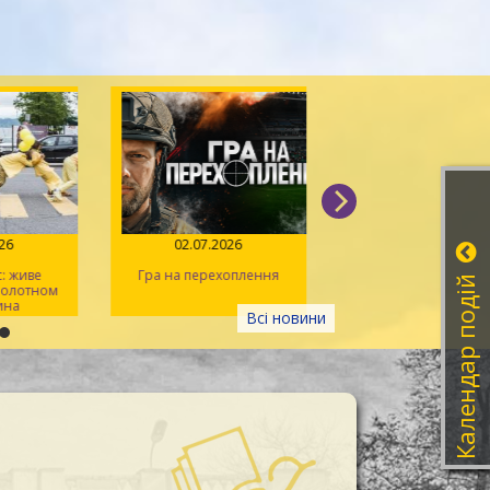
026
02.07.2026
14.06.2026
: живе
Гра на перехоплення
Іван Миколайчук – 
Календар подій
 полотном
українського кін
ина
Всі новини