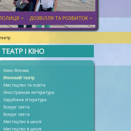
ПОЛИЦЯ
ДОЗВІЛЛЯ ТА РОЗВИТОК
театр
ТЕАТР І КІНО
Кино Японии
Японский театр
Мистецтво та освіта
Иностранная литература
Зарубіжна література
Вокруг света
Вокруг света
Мистецтво в школі
Мистецтво в школі