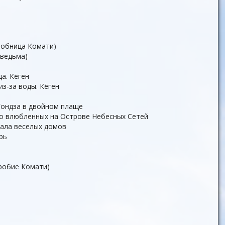
робница Комати)
 ведьма)
а. Кёген
из-за воды. Кёген
Гондза в двойном плаще
о влюбленных на Острове Небесных Сетей
тала веселых домов
рь
робие Комати)