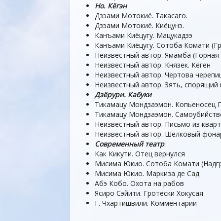
Но. Кёгэн
Дзэами Мотокиё. Такасаго.
Дзэами Мотокиё. Киёцунэ.
Канъами Киёцугу. Мацукадзэ
Канъами Киёцугу. Сотоба Комати (Г
Неизвестный автор. Ямамба (Горная
Неизвестный автор. Князек. Кёген
Неизвестный автор. Чертова черепиц
Неизвестный автор. Зять, спорящий 
Дзёрури. Кабуки
Тикамацу Мондзаэмон. Копьеносец 
Тикамацу Мондзаэмон. Самоубийств
Неизвестный автор. Письмо из квар
Неизвестный автор. Шелковый фона
Современный театр
Как Кикути. Отец вернулся
Мисима Юкио. Сотоба Комати (Надг
Мисима Юкио. Маркиза де Сад
Абэ Кобо. Охота на рабов
Ясиро Сэйити. Гротески Хокусая
Г. Чхартишвили. Комментарии