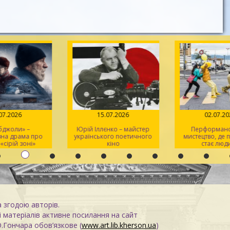
.07.2026
15.07.2026
02.07.2
 бджоли» –
Юрій Іллєнко – майстер
Перформанс
вна драма про
українського поетичного
мистецтво, де
 «сірій зоні»
кіно
стає люд
а згодою авторів.
 матеріалів активне посилання на сайт
О.Гончара обов’язкове (
www.art.lib.kherson.ua
)