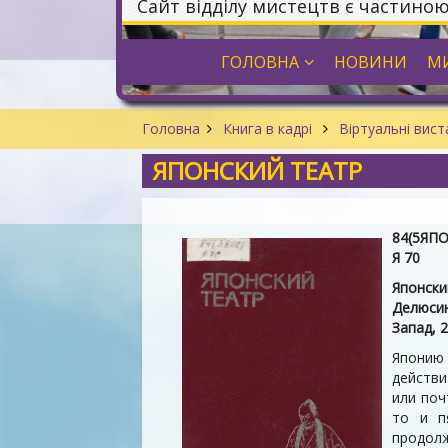
Сайт відділу мистецтв є частино
ГОЛОВНА
НОВИНИ
МИ
Головна
Книга в кадрі
Віртуальні вис
ЯПОНСКИЙ ТЕАТР
84(5ЯПО
Я 70
Японски
Делюсин
Запад, 
Японию 
действи
или поч
то и п
продол