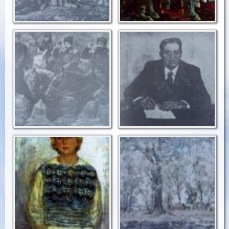
На Каховському
Портрет Героя
плацдармі.
Соціалістичної Праці,
голови колгоспу
1978 р.
ім.С.М. Кірова
Моторного Д. К. 1983
р.
Портрет дружини
Осінь в плавнях.
художника.
1981 р.
П, о. 1980 р.