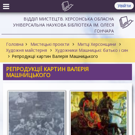
Увійти
ВІДДІЛ МИСТЕЦТВ. ХЕРСОНСЬКА ОБЛАСНА
УНІВЕРСАЛЬНА НАУКОВА БІБЛІОТЕКА ІМ. ОЛЕСЯ
ГОНЧАРА
Головна
Мистецькі проєкти
Митці Херсонщини
Художня майстерня
Художники Машницькі: батько і син
Репродукції картин Валерія Машницького
РЕПРОДУКЦІЇ КАРТИН ВАЛЕРІЯ
МАШНИЦЬКОГО
Каховка. 1920 р.
Гетьман Петро
Конашевич-
1978 р.
Сагайдачний.
П, о. 1999 р.