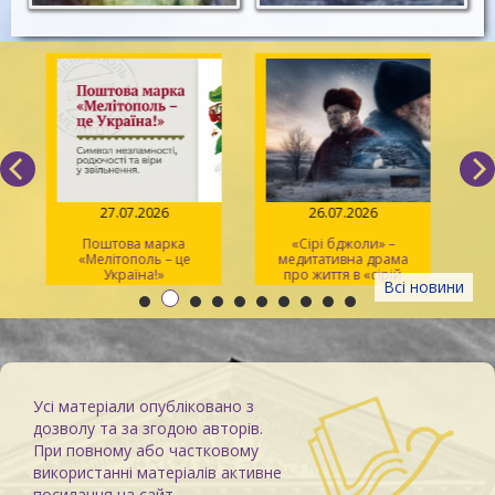
27.07.2026
26.07.2026
Поштова марка
«Сірі бджоли» –
«Мелітополь – це
медитативна драма
ма
Україна!»
про життя в «сірій
Всі новини
зоні»
Усі матеріали опубліковано з
дозволу та за згодою авторів.
При повному або частковому
використанні матеріалів активне
посилання на сайт