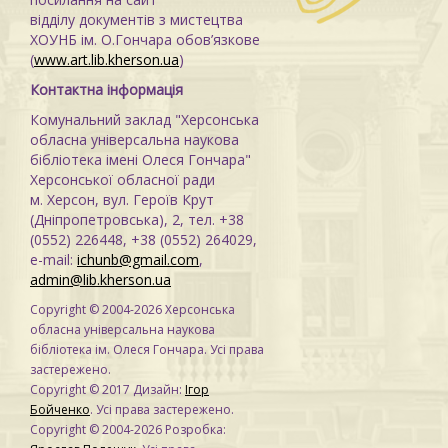
відділу документів з мистецтва
ХОУНБ ім. О.Гончара обов’язкове
(
www.art.lib.kherson.ua
)
Контактна інформація
Комунальний заклад "Херсонська
обласна універсальна наукова
бібліотека імені Олеся Гончара"
Херсонської обласної ради
м. Херсон, вул. Героїв Крут
(Дніпропетровська), 2, тел. +38
(0552) 226448, +38 (0552) 264029,
e-mail:
ichunb@gmail.com
,
admin@lib.kherson.ua
Copyright © 2004-2026 Херсонська
обласна універсальна наукова
бібліотека ім. Олеся Гончара. Усі права
застережено.
Copyright © 2017 Дизайн:
Ігор
Бойченко
. Усі права застережено.
Copyright © 2004-2026 Розробка: