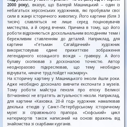
2000 року
), вказує, що Валерій Машницький – один із
небагатьох херсонських художників, які пробували свої
сили в жанрі історичного живопису. Його картини (біля 3
тисяч) славляться не лише серед поціновувачів
мистецтва, а й серед вчених. Причина в тому, що його
роботи відрізняються доскольнальним володінням теми і
бережливим ставленням до деталей. Наприклад, для
картини «Гетьман Сагайдачний» художник
використовував єдине прижиттєве зображення
легендарного козацького вождя – гравюру. А його
булаву скопіював з досконалою точністю. Автор
неодноразово підкреслював, що тему необхідно
відчувати, «иначе труд пойдет насмарку».
На історичну картину у Машницького інколи йшли роки.
Адже необхідно досконало вивчити експонати з музеїв.
Тому роботи майстра пензля про епоху Великої
Вітчизняної не втратять актуальності ніколи. Наприклад,
для картини «Каховка. 20-й год» художник намалював
декілька етюдів у Санкт-Петербурському історичному
музеї зі справжнього прапора. «Скіфський» цикл
натюрмортів також написаний на основі вражень від
знайомства зі скарбами курганів.