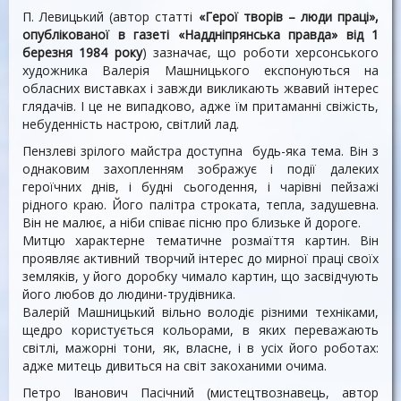
П. Левицький (автор статті
«Герої творів – люди праці»,
опублікованої в газеті
«Наддніпрянська правда» від 1
березня 1984 року
) зазначає, що роботи херсонського
художника Валерія Машницького експонуються на
обласних виставках і завжди викликають жвавий інтерес
глядачів. І це не випадково, адже їм притаманні свіжість,
небуденність настрою, світлий лад.
Пензлеві зрілого майстра доступна будь-яка тема. Він з
однаковим захопленням зображує і події далеких
героїчних днів, і будні сьогодення, і чарівні пейзажі
рідного краю. Його палітра строката, тепла, задушевна.
Він не малює, а ніби співає пісню про близьке й дороге.
Митцю характерне тематичне розмаїття картин. Він
проявляє активний творчий інтерес до мирної праці своїх
земляків, у його доробку чимало картин, що засвідчують
його любов до людини-трудівника.
Валерій Машницький вільно володіє різними техніками,
щедро користується кольорами, в яких переважають
світлі, мажорні тони, як, власне, і в усіх його роботах:
адже митець дивиться на світ закоханими очима.
Петро Іванович Пасічний (мистецтвознавець, автор