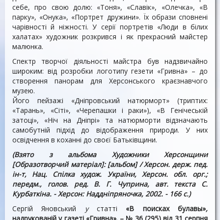
себе, про свою долю: «Тоня», «Славік», «Олечка», «В
парку», «Онука», «Портрет дружини». Їх образи сповнені
чарівності й ніжності. У серії портретів «Люди в білих
халатах» художник розкрився і як прекрасний майстер
малюнка.
Спектр творчої діяльності майстра був надзвичайно
широким: від розробки логотипу гезети «Гривна» – до
створення панорам для Херсонського краєзнавчого
музею.
Його пейзажі «Дніпровський натюрморт» (триптих:
«Тарань», «Сіті», «Черепашки і раки»), «В Генічеській
затоці», «Ніч на Дніпрі» та натюрморти відзначають
самобутній підхід до відображення природи. У них
освідчення в коханні до своєї Батьківщини.
(Взято з альбома Художники Херсонщини
[Образотворчий матеріал]: [альбом] / Херсон. держ. пед.
ін-т, Нац. Спілка худож. України, Херсон. обл. орг.;
передм., голов. ред. В. Г. Чуприна, авт. текста С.
Курбаткіна. - Херсон: Наддніпряночка, 2002. - 166 с.)
Сергій Яновський
у
статті
«В поисках булавы»
,
надрукованій у газеті «Гривна». – № 36 (295) від 31 серпня