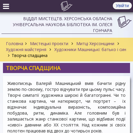
Увійти
ВІДДІЛ МИСТЕЦТВ. ХЕРСОНСЬКА ОБЛАСНА
УНІВЕРСАЛЬНА НАУКОВА БІБЛІОТЕКА ІМ. ОЛЕСЯ
ГОНЧАРА
Головна
Мистецькі проєкти
Митці Херсонщини
Художня майстерня
Художники Машницькі: батько і син
Творча спадщина
ТВОРЧА СПАДЩИНА
Живописець Валерій Машницький вмів бачити рідну
землю по-своєму, гостро відчувати при цьому пульс часу.
Творчі симпатії художника широкі й багатогранні. Чи то
станкова картина, чи натюрморт, чи портрет – їх
відзначає індивідуальна виразність, композиційна
побудова, ритм, динаміка. Але головним був і
залишається жанр станкової картини, що відбиває події
«сивої» давнини або XX століття. Над кожним зі своїх
полотен працював від двох до чотирьох років.