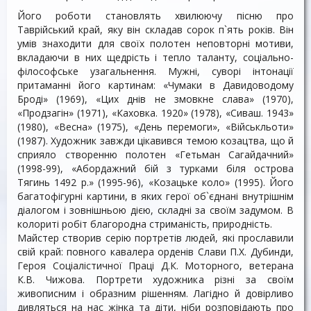
Його роботи становлять хвилюючу пісню про
Таврійський край, яку він складав сорок п`ять років. Він
умів знаходити для своїх полотен неповторні мотиви,
вкладаючи в них щедрість і тепло таланту, соціально-
філософське узагальнення. Мужні, суворі інтонації
притаманні його картинам: «Чумаки в Давидоводому
Броді» (1969), «Цих днів не змовкне слава» (1970),
«Продзагін» (1971), «Каховка. 1920» (1978), «Сиваш. 1943»
(1980), «Весна» (1975), «День перемоги», «Військльоти»
(1987). Художник завжди цікавився темою козацтва, що й
сприяло створенню полотен «Гетьман Сагайдачний»
(1998-99), «Абордажний бій з турками біля острова
Тягинь 1492 р.» (1995-96), «Козацьке коло» (1995). Його
багатофігурні картини, в яких герої об`єднані внутрішнім
діалогом і зовнішньою дією, складні за своїм задумом. В
колориті робіт благородна стриманість, природність.
Майстер створив серію портретів людей, які прославили
свій край: повного кавалера орденів Слави П.Х. Дубинди,
Героя Соціалістичної Праці Д.К. Моторного, ветерана
К.В. Чижова. Портрети художника різні за своїм
живописним і образним рішенням. Лагідно й довірливо
дивляться на нас жінка та діти, ніби розповідають про