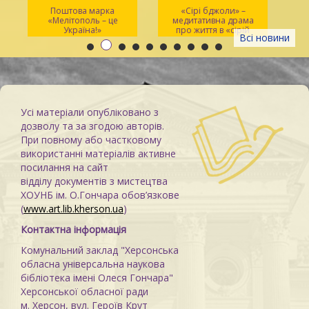
Поштова марка
«Сірі бджоли» –
«Мелітополь – це
медитативна драма
ма
Україна!»
про життя в «сірій
Всі новини
зоні»
Усі матеріали опубліковано з
дозволу та за згодою авторів.
При повному або частковому
використанні матеріалів активне
посилання на сайт
відділу документів з мистецтва
ХОУНБ ім. О.Гончара обов’язкове
(
www.art.lib.kherson.ua
)
Контактна інформація
Комунальний заклад "Херсонська
обласна універсальна наукова
бібліотека імені Олеся Гончара"
Херсонської обласної ради
м. Херсон, вул. Героїв Крут