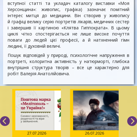
вступної статті та укладач каталогу виставки «Моя
Херсонщина»: живопис, графіка) зазначає помітний
інтерес митця до медицини. Він створив у живопису
й графіці велику серію портретів лікарів, медичних сестер
і завершив її картиною «Клятва Гиппократа». В цьому
циклі чітко спостерігається не лише високе почуття
поваги до людей цієї професії, а й натхненний гімн
людині, її духовній величі.
Пошук відповідей у природі, психологічне напруження в
портреті, колоритна активність у натюрморті, глибока
внутрішня структура творів – все це характерно для
робіт Валерія Анатолійовича.
27.07.2026
26.07.2026